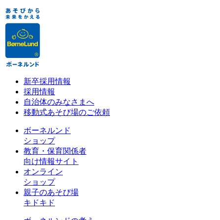
新卒採用情報
採用情報
自治体のみなさまへ
移動式あそび場のご依頼
ボーネルンド
ショップ
教育・保育関係者
向け情報サイト
オンライン
ショップ
親子のあそび場
キドキド