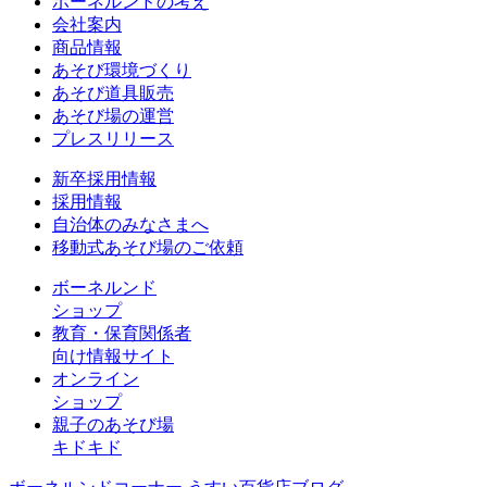
ボーネルンドの考え
会社案内
商品情報
あそび環境づくり
あそび道具販売
あそび場の運営
プレスリリース
新卒採用情報
採用情報
自治体のみなさまへ
移動式あそび場のご依頼
ボーネルンド
ショップ
教育・保育関係者
向け情報サイト
オンライン
ショップ
親子のあそび場
キドキド