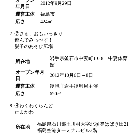
オープン
2012年9月29日
年月日
運営主体
福島市
広さ
424㎡
⑦
さぁ、おもいっきり
遊んでみっぺす！
親子のあそび広場
岩手県釜石市中妻町1-6-8 中妻体育
所在地
館
オープン年月
2012年10月6日～8日
日
運営主体
復興庁岩手復興局主催
広さ
650㎡
⑧
わくわくらんど
たまかわ
福島県石川郡玉川村大字北須釜はばき田21
所在地
福島空港ターミナルビル3階