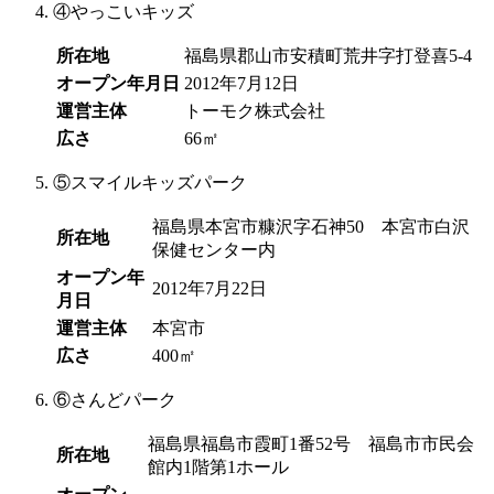
④
やっこいキッズ
所在地
福島県郡山市安積町荒井字打登喜5-4
オープン年月日
2012年7月12日
運営主体
トーモク株式会社
広さ
66㎡
⑤
スマイルキッズパーク
福島県本宮市糠沢字石神50 本宮市白沢
所在地
保健センター内
オープン年
2012年7月22日
月日
運営主体
本宮市
広さ
400㎡
⑥
さんどパーク
福島県福島市霞町1番52号 福島市市民会
所在地
館内1階第1ホール