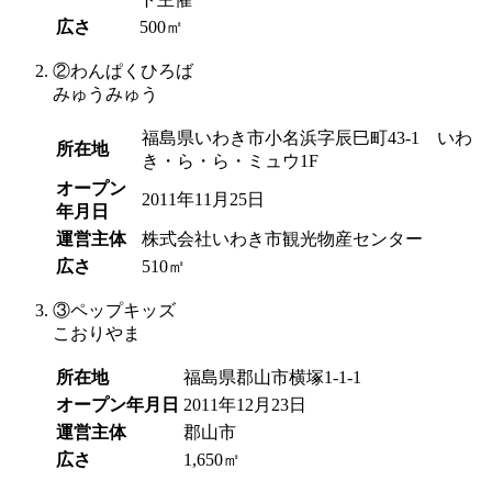
広さ
500㎡
②
わんぱくひろば
みゅうみゅう
福島県いわき市小名浜字辰巳町43-1 いわ
所在地
き・ら・ら・ミュウ1F
オープン
2011年11月25日
年月日
運営主体
株式会社いわき市観光物産センター
広さ
510㎡
③
ペップキッズ
こおりやま
所在地
福島県郡山市横塚1-1-1
オープン年月日
2011年12月23日
運営主体
郡山市
広さ
1,650㎡