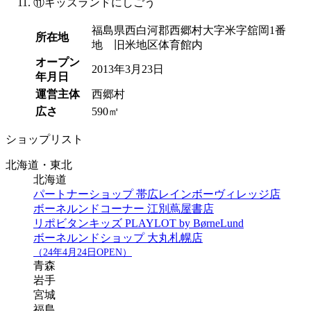
⑪
キッズランドにしごう
福島県西白河郡西郷村大字米字舘岡1番
所在地
地 旧米地区体育館内
オープン
2013年3月23日
年月日
運営主体
西郷村
広さ
590㎡
ショップリスト
北海道・東北
北海道
パートナーショップ 帯広レインボーヴィレッジ店
ボーネルンドコーナー 江別蔦屋書店
リポビタンキッズ PLAYLOT by BørneLund
ボーネルンドショップ 大丸札幌店
（24年4月24日OPEN）
青森
岩手
宮城
福島