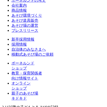
ボーネルンドの考え
会社案内
商品情報
あそび環境づくり
あそび道具販売
あそび場の運営
プレスリリース
新卒採用情報
採用情報
自治体のみなさまへ
移動式あそび場のご依頼
ボーネルンド
ショップ
教育・保育関係者
向け情報サイト
オンライン
ショップ
親子のあそび場
キドキド