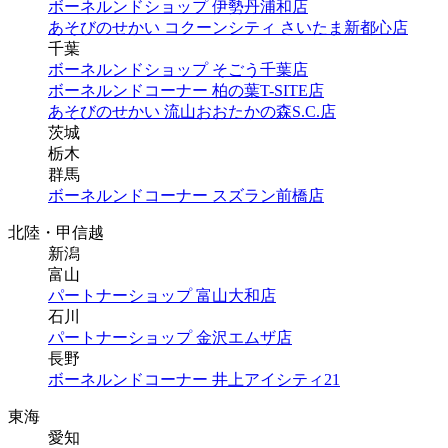
ボーネルンドショップ 伊勢丹浦和店
あそびのせかい コクーンシティ さいたま新都心店
千葉
ボーネルンドショップ そごう千葉店
ボーネルンドコーナー 柏の葉T-SITE店
あそびのせかい 流山おおたかの森S.C.店
茨城
栃木
群馬
ボーネルンドコーナー スズラン前橋店
北陸・甲信越
新潟
富山
パートナーショップ 富山大和店
石川
パートナーショップ 金沢エムザ店
長野
ボーネルンドコーナー 井上アイシティ21
東海
愛知