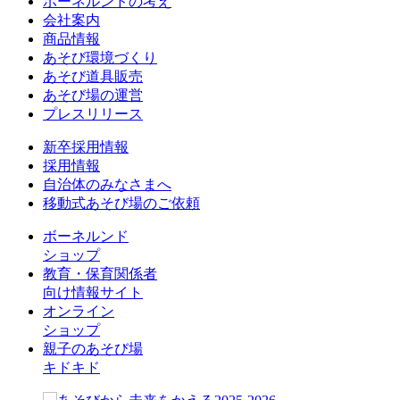
ボーネルンドの考え
会社案内
商品情報
あそび環境づくり
あそび道具販売
あそび場の運営
プレスリリース
新卒採用情報
採用情報
自治体のみなさまへ
移動式あそび場のご依頼
ボーネルンド
ショップ
教育・保育関係者
向け情報サイト
オンライン
ショップ
親子のあそび場
キドキド