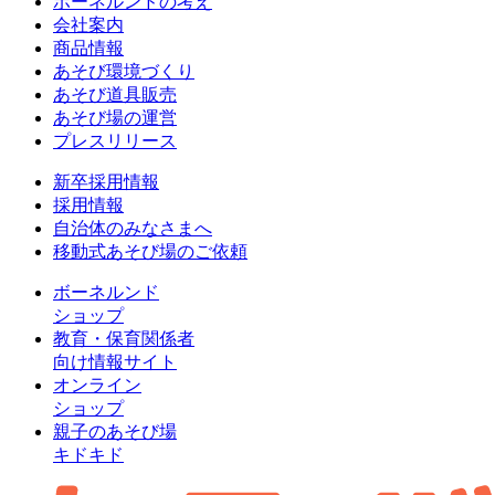
ボーネルンドの考え
会社案内
商品情報
あそび環境づくり
あそび道具販売
あそび場の運営
プレスリリース
新卒採用情報
採用情報
自治体のみなさまへ
移動式あそび場のご依頼
ボーネルンド
ショップ
教育・保育関係者
向け情報サイト
オンライン
ショップ
親子のあそび場
キドキド