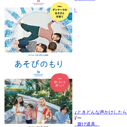
特集
わたしだけの色、見つけよう！
Vol.59 Autumn/Winter 2022
特集
デンマークのあそびと子育て
特集
教えてプレイリーダー こんなときどんな声かけしたら
発達別「あそび道具」カレンダー
子どもの身近な世界が広がる、遊び道具。