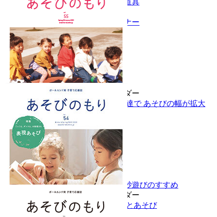
子どもの成長サインとあそび道具
レポート
子どもと発達オンラインセミナー
Vol.56 Spring/Summer 2021
特集
今こそもっと「あそび」を！
発達別「あそび道具」カレンダー
自己主張の芽生えと 表象の発達で あそびの幅が拡大
Vol.55 Spring/Summer 2020
新連載
子どもの感覚を呼び覚ます。砂遊びのすすめ
発達別「あそび道具」カレンダー
発達に役立つあそび道具 発達とあそび
プロが語る子育てのヒント