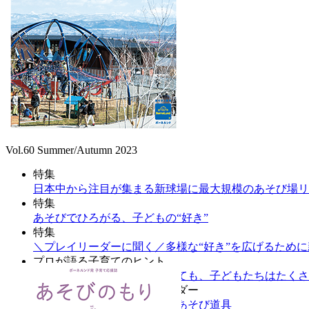
Vol.60 Summer/Autumn 2023
特集
日本中から注目が集まる新球場に最大規模のあそび場リポビタンキ
特集
あそびでひろがる、子どもの“好き”
特集
＼プレイリーダーに聞く／多様な“好き”を広げるため
プロが語る子育てのヒント
まだ言葉で表現できないとしても、子どもたちはたくさ
発達別「あそび道具」カレンダー
わくわくの季節にぴったりのあそび道具