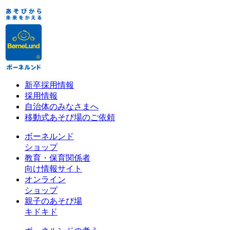
新卒採用情報
採用情報
自治体のみなさまへ
移動式あそび場のご依頼
ボーネルンド
ショップ
教育・保育関係者
向け情報サイト
オンライン
ショップ
親子のあそび場
キドキド