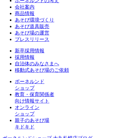
ボーネルンドの考え
会社案内
商品情報
あそび環境づくり
あそび道具販売
あそび場の運営
プレスリリース
新卒採用情報
採用情報
自治体のみなさまへ
移動式あそび場のご依頼
ボーネルンド
ショップ
教育・保育関係者
向け情報サイト
オンライン
ショップ
親子のあそび場
キドキド