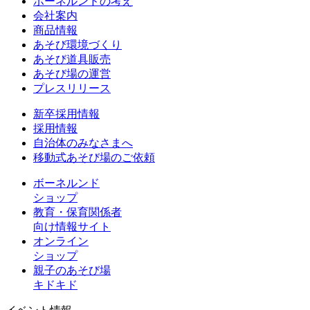
ボーネルンドの考え
会社案内
商品情報
あそび環境づくり
あそび道具販売
あそび場の運営
プレスリリース
新卒採用情報
採用情報
自治体のみなさまへ
移動式あそび場のご依頼
ボーネルンド
ショップ
教育・保育関係者
向け情報サイト
オンライン
ショップ
親子のあそび場
キドキド