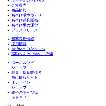
ボーネルンドの考え
会社案内
商品情報
あそび環境づくり
あそび道具販売
あそび場の運営
プレスリリース
新卒採用情報
採用情報
自治体のみなさまへ
移動式あそび場のご依頼
ボーネルンド
ショップ
教育・保育関係者
向け情報サイト
オンライン
ショップ
親子のあそび場
キドキド