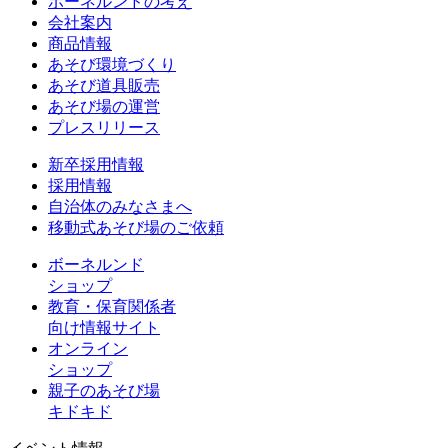
ボーネルンドの考え
会社案内
商品情報
あそび環境づくり
あそび道具販売
あそび場の運営
プレスリリース
新卒採用情報
採用情報
自治体のみなさまへ
移動式あそび場のご依頼
ボーネルンド
ショップ
教育・保育関係者
向け情報サイト
オンライン
ショップ
親子のあそび場
キドキド