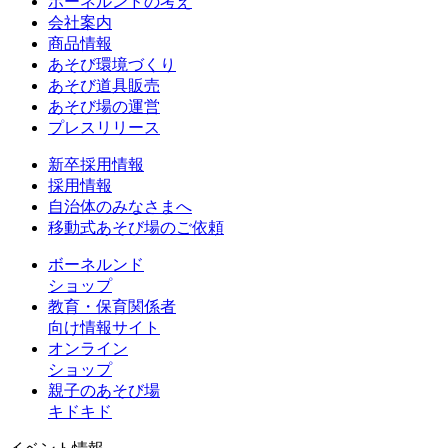
ボーネルンドの考え
会社案内
商品情報
あそび環境づくり
あそび道具販売
あそび場の運営
プレスリリース
新卒採用情報
採用情報
自治体のみなさまへ
移動式あそび場のご依頼
ボーネルンド
ショップ
教育・保育関係者
向け情報サイト
オンライン
ショップ
親子のあそび場
キドキド