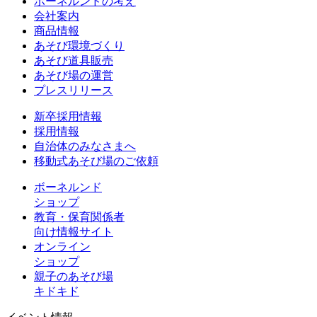
ボーネルンドの考え
会社案内
商品情報
あそび環境づくり
あそび道具販売
あそび場の運営
プレスリリース
新卒採用情報
採用情報
自治体のみなさまへ
移動式あそび場のご依頼
ボーネルンド
ショップ
教育・保育関係者
向け情報サイト
オンライン
ショップ
親子のあそび場
キドキド