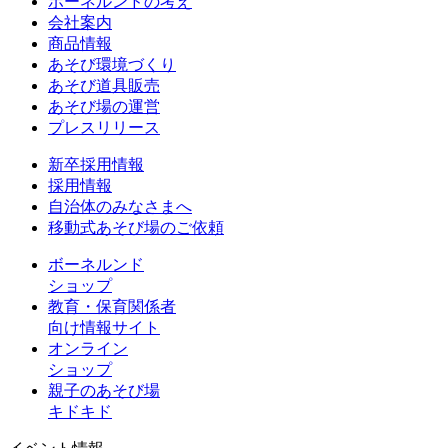
ボーネルンドの考え
会社案内
商品情報
あそび環境づくり
あそび道具販売
あそび場の運営
プレスリリース
新卒採用情報
採用情報
自治体のみなさまへ
移動式あそび場のご依頼
ボーネルンド
ショップ
教育・保育関係者
向け情報サイト
オンライン
ショップ
親子のあそび場
キドキド