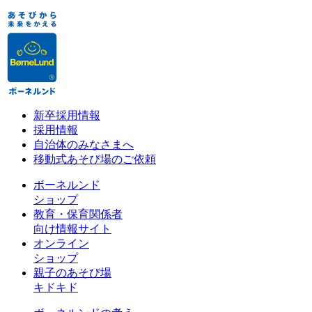
新卒採用情報
採用情報
自治体のみなさまへ
移動式あそび場のご依頼
ボーネルンド
ショップ
教育・保育関係者
向け情報サイト
オンライン
ショップ
親子のあそび場
キドキド