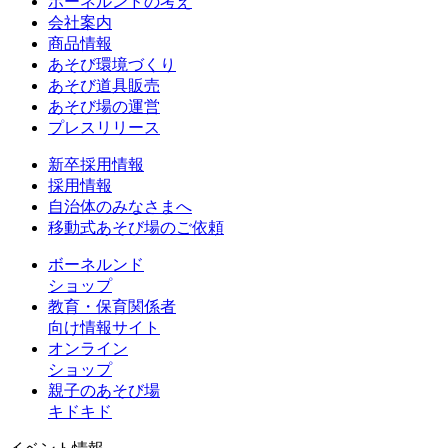
ボーネルンドの考え
会社案内
商品情報
あそび環境づくり
あそび道具販売
あそび場の運営
プレスリリース
新卒採用情報
採用情報
自治体のみなさまへ
移動式あそび場のご依頼
ボーネルンド
ショップ
教育・保育関係者
向け情報サイト
オンライン
ショップ
親子のあそび場
キドキド