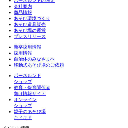
ボーネルンドの考え
会社案内
商品情報
あそび環境づくり
あそび道具販売
あそび場の運営
プレスリリース
新卒採用情報
採用情報
自治体のみなさまへ
移動式あそび場のご依頼
ボーネルンド
ショップ
教育・保育関係者
向け情報サイト
オンライン
ショップ
親子のあそび場
キドキド