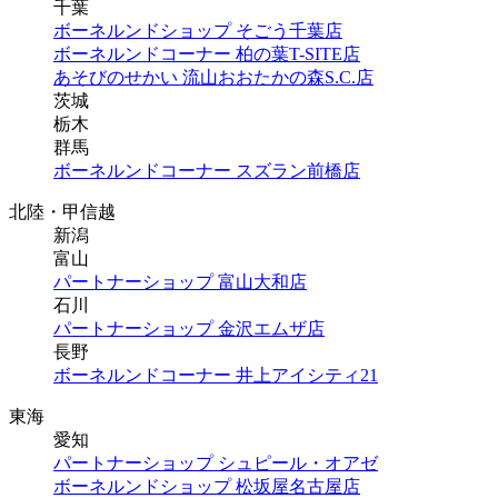
千葉
ボーネルンドショップ そごう千葉店
ボーネルンドコーナー 柏の葉T-SITE店
あそびのせかい 流山おおたかの森S.C.店
茨城
栃木
群馬
ボーネルンドコーナー スズラン前橋店
北陸・甲信越
新潟
富山
パートナーショップ 富山大和店
石川
パートナーショップ 金沢エムザ店
長野
ボーネルンドコーナー 井上アイシティ21
東海
愛知
パートナーショップ シュピール・オアゼ
ボーネルンドショップ 松坂屋名古屋店