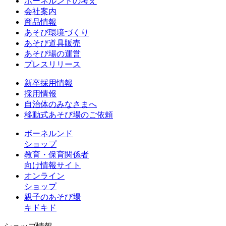
ボーネルンドの考え
会社案内
商品情報
あそび環境づくり
あそび道具販売
あそび場の運営
プレスリリース
新卒採用情報
採用情報
自治体のみなさまへ
移動式あそび場のご依頼
ボーネルンド
ショップ
教育・保育関係者
向け情報サイト
オンライン
ショップ
親子のあそび場
キドキド