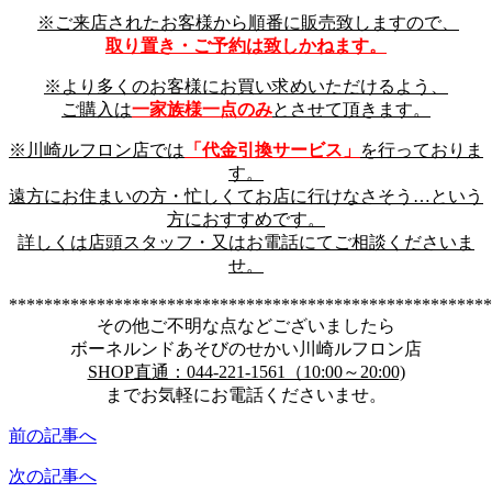
※ご来店されたお客様から順番に販売致しますので、
取り置き・ご予約は致しかねます。
※より多くのお客様にお買い求めいただけるよう、
ご購入は
一家族様一点のみ
とさせて頂きます。
※川崎ルフロン店では
「代金引換サービス」
を行っておりま
す。
遠方にお住まいの方・忙しくてお店に行けなさそう…という
方におすすめです。
詳しくは店頭スタッフ・又はお電話にてご相談くださいま
せ。
*******************************************************
その他ご不明な点などございましたら
ボーネルンドあそびのせかい川崎ルフロン店
SHOP直通：044-221-1561（10:00～20:00)
までお気軽にお電話くださいませ。
前の記事へ
次の記事へ