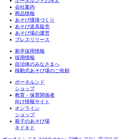
ボーネルンドの考え
会社案内
商品情報
あそび環境づくり
あそび道具販売
あそび場の運営
プレスリリース
新卒採用情報
採用情報
自治体のみなさまへ
移動式あそび場のご依頼
ボーネルンド
ショップ
教育・保育関係者
向け情報サイト
オンライン
ショップ
親子のあそび場
キドキド