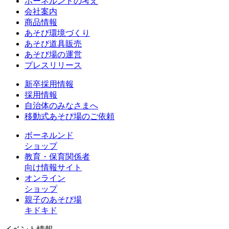
ボーネルンドの考え
会社案内
商品情報
あそび環境づくり
あそび道具販売
あそび場の運営
プレスリリース
新卒採用情報
採用情報
自治体のみなさまへ
移動式あそび場のご依頼
ボーネルンド
ショップ
教育・保育関係者
向け情報サイト
オンライン
ショップ
親子のあそび場
キドキド