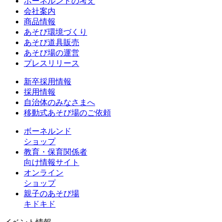
ボーネルンドの考え
会社案内
商品情報
あそび環境づくり
あそび道具販売
あそび場の運営
プレスリリース
新卒採用情報
採用情報
自治体のみなさまへ
移動式あそび場のご依頼
ボーネルンド
ショップ
教育・保育関係者
向け情報サイト
オンライン
ショップ
親子のあそび場
キドキド