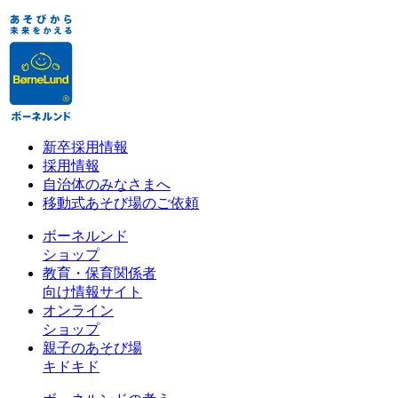
新卒採用情報
採用情報
自治体のみなさまへ
移動式あそび場のご依頼
ボーネルンド
ショップ
教育・保育関係者
向け情報サイト
オンライン
ショップ
親子のあそび場
キドキド