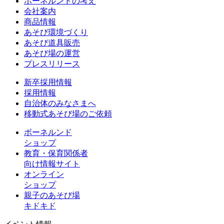
ボーネルンドの考え
会社案内
商品情報
あそび環境づくり
あそび道具販売
あそび場の運営
プレスリリース
新卒採用情報
採用情報
自治体のみなさまへ
移動式あそび場のご依頼
ボーネルンド
ショップ
教育・保育関係者
向け情報サイト
オンライン
ショップ
親子のあそび場
キドキド