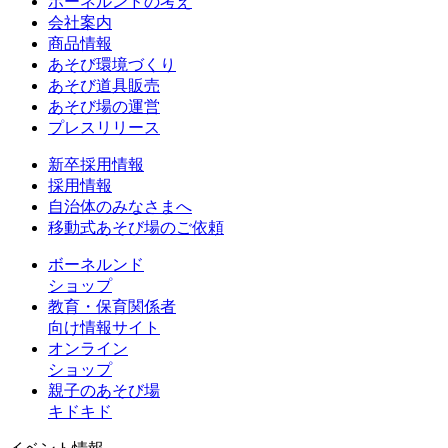
ボーネルンドの考え
会社案内
商品情報
あそび環境づくり
あそび道具販売
あそび場の運営
プレスリリース
新卒採用情報
採用情報
自治体のみなさまへ
移動式あそび場のご依頼
ボーネルンド
ショップ
教育・保育関係者
向け情報サイト
オンライン
ショップ
親子のあそび場
キドキド