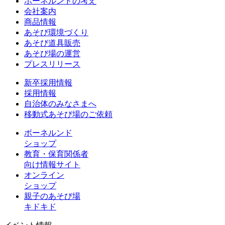
ボーネルンドの考え
会社案内
商品情報
あそび環境づくり
あそび道具販売
あそび場の運営
プレスリリース
新卒採用情報
採用情報
自治体のみなさまへ
移動式あそび場のご依頼
ボーネルンド
ショップ
教育・保育関係者
向け情報サイト
オンライン
ショップ
親子のあそび場
キドキド