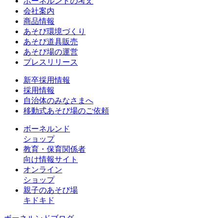
ボーネルンドの考え
会社案内
商品情報
あそび環境づくり
あそび道具販売
あそび場の運営
プレスリリース
新卒採用情報
採用情報
自治体のみなさまへ
移動式あそび場のご依頼
ボーネルンド
ショップ
教育・保育関係者
向け情報サイト
オンライン
ショップ
親子のあそび場
キドキド