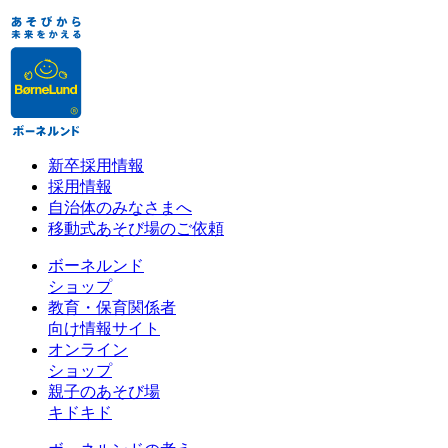
新卒採用情報
採用情報
自治体のみなさまへ
移動式あそび場のご依頼
ボーネルンド
ショップ
教育・保育関係者
向け情報サイト
オンライン
ショップ
親子のあそび場
キドキド