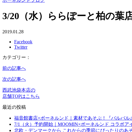
ボーネルンドブログ
3/20（水）ららぽーと柏の葉
2019.01.28
Facebook
Twitter
カテゴリー：
前の記事へ
次の記事へ
西武池袋本店の
店舗TOPはこちら
最近の投稿
福音館書店×ボーネルンド｜素材であそぶ！『バルバル
7/1（火）予約開始｜MOOMIN×ボーネルンド コラボ
北欧・デンマークから これからの季節にぴったりのあ