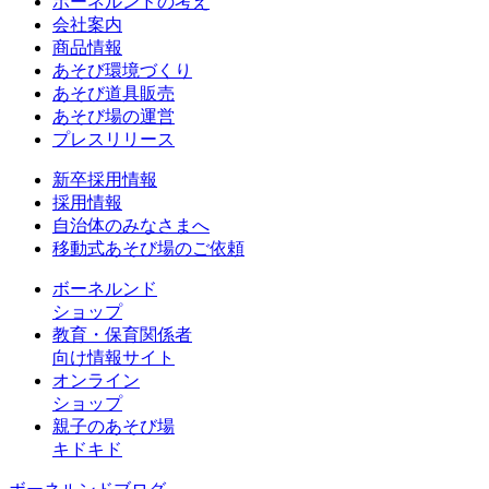
ボーネルンドの考え
会社案内
商品情報
あそび環境づくり
あそび道具販売
あそび場の運営
プレスリリース
新卒採用情報
採用情報
自治体のみなさまへ
移動式あそび場のご依頼
ボーネルンド
ショップ
教育・保育関係者
向け情報サイト
オンライン
ショップ
親子のあそび場
キドキド