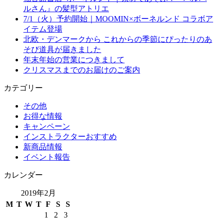
ルさん』の髪型アトリエ
7/1（火）予約開始｜MOOMIN×ボーネルンド コラボア
イテム登場
北欧・デンマークから これからの季節にぴったりのあ
そび道具が届きました
年末年始の営業につきまして
クリスマスまでのお届けのご案内
カテゴリー
その他
お得な情報
キャンペーン
インストラクターおすすめ
新商品情報
イベント報告
カレンダー
2019年2月
M
T
W
T
F
S
S
1
2
3