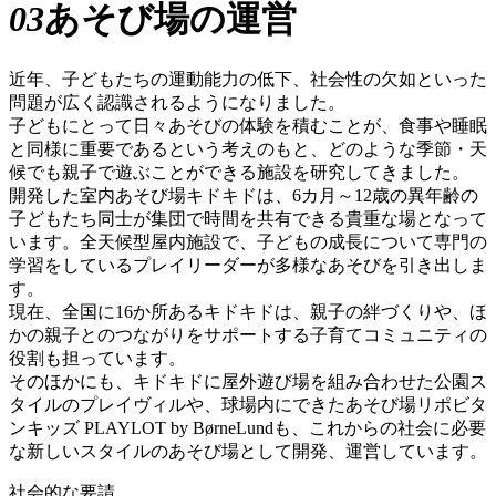
03
あそび場の運営
近年、子どもたちの運動能力の低下、社会性の欠如といった
問題が広く認識されるようになりました。
子どもにとって日々あそびの体験を積むことが、食事や睡眠
と同様に重要であるという考えのもと、どのような季節・天
候でも親子で遊ぶことができる施設を研究してきました。
開発した室内あそび場キドキドは、6カ月～12歳の異年齢の
子どもたち同士が集団で時間を共有できる貴重な場となって
います。全天候型屋内施設で、子どもの成長について専門の
学習をしているプレイリーダーが多様なあそびを引き出しま
す。
現在、全国に16か所あるキドキドは、親子の絆づくりや、ほ
かの親子とのつながりをサポートする子育てコミュニティの
役割も担っています。
そのほかにも、キドキドに屋外遊び場を組み合わせた公園ス
タイルのプレイヴィルや、球場内にできたあそび場リポビタ
ンキッズ PLAYLOT by BørneLundも、これからの社会に必要
な新しいスタイルのあそび場として開発、運営しています。
社会的な要請