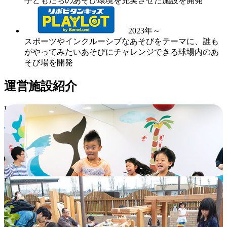
子どもたちのあそび環境を充実させた施設を開発
2023年～
スポーツやインクルーシブなあそびをテーマに、誰も
がやってみたいあそびにチャレンジできる球場内のあ
そび場を開発
運営施設紹介
KID-O-KID（キドキド）
天候に左右されず、親子でこころ・頭・からだの全部
を使って思いきり遊べる室内あそび場です。異年齢の
子ども同士や、お父さん・お母さん同士のコミュニケ
ーションの場にもなっています。
KID-O-KID（キドキド）の詳細へ
Playville（プレイヴィル）
あそび場としても家族の居場所としても重要な役割を
持つ公園の中の、新しいあそび場。屋外あそびゾーン
と屋内遊び場を組み合わせました。生きる力につなが
るあそびをたっぷり揃えています。