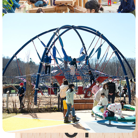
Playville（プレイヴィル）の詳細へ
リポビタンキッズPLAYLOT by BørneLund
（プレイロット）
「あそび×スポーツ」をテーマにした、球場内にある
あそび場です。雪深い北海道でも季節を問わずからだ
遊びが楽しめ、年齢や性別、国籍、障がいの有無を問
わず皆が交流しながら楽しめるあそびが揃います。
リポビタンキッズPLAYLOT by BørneLund
（プレイロット）の詳細へ
ボーネルンドが取り組む4つの事業