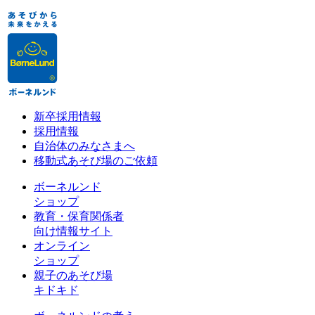
新卒採用情報
採用情報
自治体のみなさまへ
移動式あそび場のご依頼
ボーネルンド
ショップ
教育・保育関係者
向け情報サイト
オンライン
ショップ
親子のあそび場
キドキド