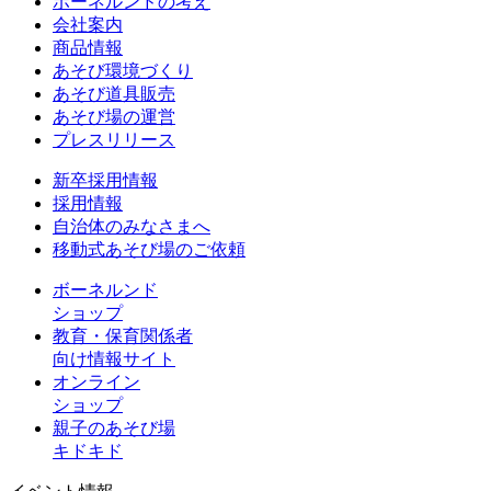
ボーネルンドの考え
会社案内
商品情報
あそび環境づくり
あそび道具販売
あそび場の運営
プレスリリース
新卒採用情報
採用情報
自治体のみなさまへ
移動式あそび場のご依頼
ボーネルンド
ショップ
教育・保育関係者
向け情報サイト
オンライン
ショップ
親子のあそび場
キドキド