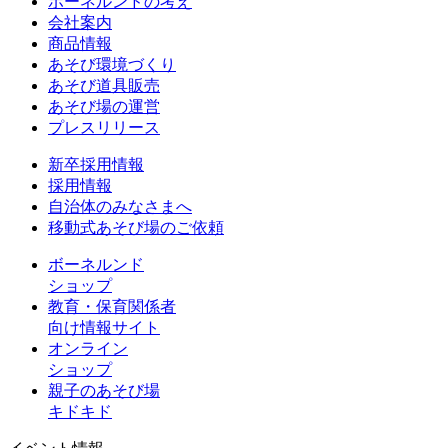
ボーネルンドの考え
会社案内
商品情報
あそび環境づくり
あそび道具販売
あそび場の運営
プレスリリース
新卒採用情報
採用情報
自治体のみなさまへ
移動式あそび場のご依頼
ボーネルンド
ショップ
教育・保育関係者
向け情報サイト
オンライン
ショップ
親子のあそび場
キドキド