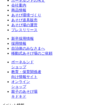
ボーネルンドの考え
会社案内
商品情報
あそび環境づくり
あそび道具販売
あそび場の運営
プレスリリース
新卒採用情報
採用情報
自治体のみなさまへ
移動式あそび場のご依頼
ボーネルンド
ショップ
教育・保育関係者
向け情報サイト
オンライン
ショップ
親子のあそび場
キドキド