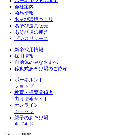
ボーネルンドの考え
会社案内
商品情報
あそび環境づくり
あそび道具販売
あそび場の運営
プレスリリース
新卒採用情報
採用情報
自治体のみなさまへ
移動式あそび場のご依頼
ボーネルンド
ショップ
教育・保育関係者
向け情報サイト
オンライン
ショップ
親子のあそび場
キドキド