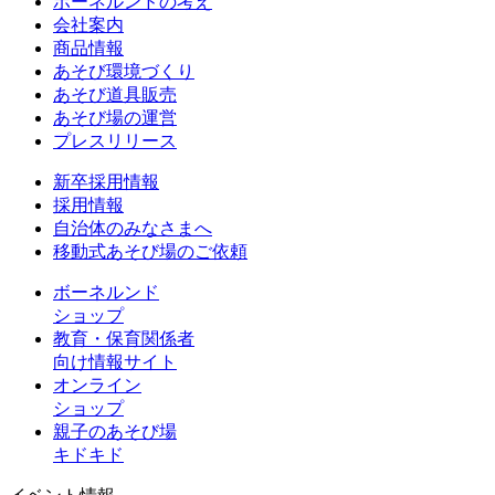
ボーネルンドの考え
会社案内
商品情報
あそび環境づくり
あそび道具販売
あそび場の運営
プレスリリース
新卒採用情報
採用情報
自治体のみなさまへ
移動式あそび場のご依頼
ボーネルンド
ショップ
教育・保育関係者
向け情報サイト
オンライン
ショップ
親子のあそび場
キドキド