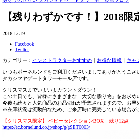
あそびのせかい タカシマヤ ゲートタワーモール店ブログ
【残りわずかです！】2018
2018.12.19
Facebook
Twitter
カテゴリー：
インストラクターおすすめ
｜
お得な情報
｜
キャ
いつもボーネルンドをご利用くださいましてありがとうござ
タカシマヤゲートタワーモール店です。
クリスマスまでいよいよカウントダウン！
この土日でも、皆様にさまざまな「大切な贈り物」をお求め
今後も続々と人気商品のお品切れが予想されますので、お早
※在庫状況は流動的なため、ご来店時に完売している場合が
【クリスマス限定】 ベビーセレクションBOX 残り12点
https://ec.bornelund.co.jp/shop/g/gSET0003/