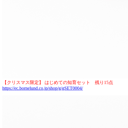
【クリスマス限定】 はじめての知育セット 残り15点
https://ec.bornelund.co.jp/shop/g/gSET0004/