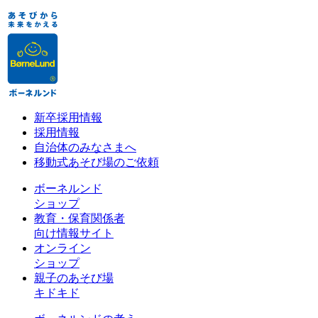
新卒採用情報
採用情報
自治体のみなさまへ
移動式あそび場のご依頼
ボーネルンド
ショップ
教育・保育関係者
向け情報サイト
オンライン
ショップ
親子のあそび場
キドキド