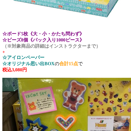
☆ボード5枚《大・小・かたち問わず》
☆ビーズ8個《パック入り1000ピース》
（※対象商品の詳細はインストラクターまで）
+
☆アイロンペーパー
☆オリジナル思い出BOX
の
合計15点
で
税込3,080円