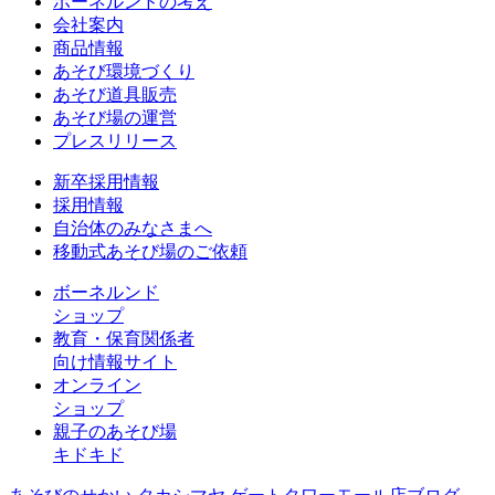
ボーネルンドの考え
会社案内
商品情報
あそび環境づくり
あそび道具販売
あそび場の運営
プレスリリース
新卒採用情報
採用情報
自治体のみなさまへ
移動式あそび場のご依頼
ボーネルンド
ショップ
教育・保育関係者
向け情報サイト
オンライン
ショップ
親子のあそび場
キドキド