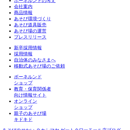
ボーネルンドの考え
会社案内
商品情報
あそび環境づくり
あそび道具販売
あそび場の運営
プレスリリース
新卒採用情報
採用情報
自治体のみなさまへ
移動式あそび場のご依頼
ボーネルンド
ショップ
教育・保育関係者
向け情報サイト
オンライン
ショップ
親子のあそび場
キドキド