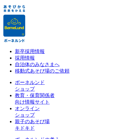
新卒採用情報
採用情報
自治体のみなさまへ
移動式あそび場のご依頼
ボーネルンド
ショップ
教育・保育関係者
向け情報サイト
オンライン
ショップ
親子のあそび場
キドキド