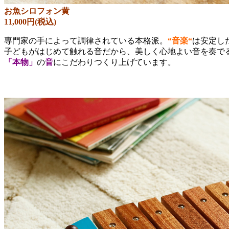
お魚シロフォン黄
11,000円(税込)
専門家の手によって調律されている本格派。
“
音楽
“
は安定し
子どもがはじめて触れる音だから、美しく心地よい音を奏で
「本物」
の
音
にこだわりつくり上げています。