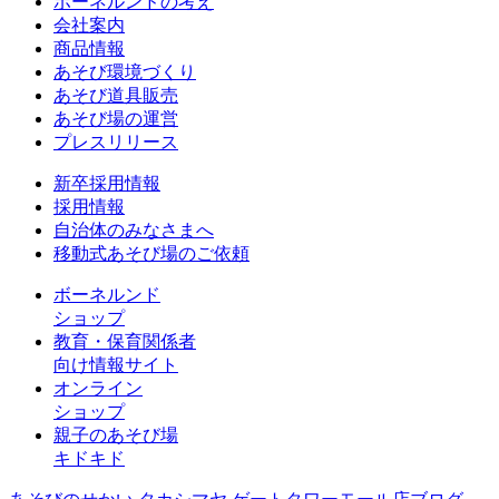
ボーネルンドの考え
会社案内
商品情報
あそび環境づくり
あそび道具販売
あそび場の運営
プレスリリース
新卒採用情報
採用情報
自治体のみなさまへ
移動式あそび場のご依頼
ボーネルンド
ショップ
教育・保育関係者
向け情報サイト
オンライン
ショップ
親子のあそび場
キドキド