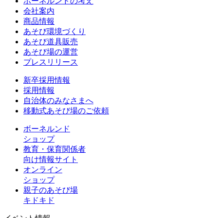
ボーネルンドの考え
会社案内
商品情報
あそび環境づくり
あそび道具販売
あそび場の運営
プレスリリース
新卒採用情報
採用情報
自治体のみなさまへ
移動式あそび場のご依頼
ボーネルンド
ショップ
教育・保育関係者
向け情報サイト
オンライン
ショップ
親子のあそび場
キドキド