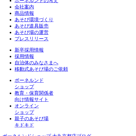
ボーネルンドの考え
会社案内
商品情報
あそび環境づくり
あそび道具販売
あそび場の運営
プレスリリース
新卒採用情報
採用情報
自治体のみなさまへ
移動式あそび場のご依頼
ボーネルンド
ショップ
教育・保育関係者
向け情報サイト
オンライン
ショップ
親子のあそび場
キドキド