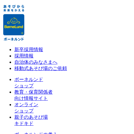
新卒採用情報
採用情報
自治体のみなさまへ
移動式あそび場のご依頼
ボーネルンド
ショップ
教育・保育関係者
向け情報サイト
オンライン
ショップ
親子のあそび場
キドキド