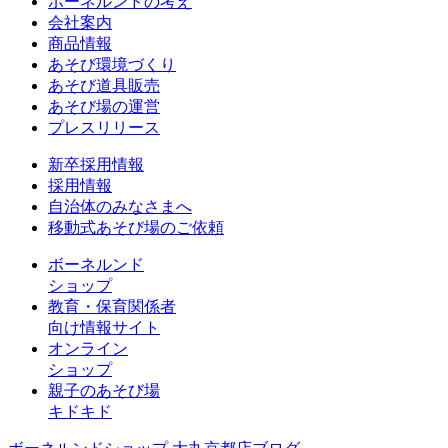
ボーネルンドの考え
会社案内
商品情報
あそび環境づくり
あそび道具販売
あそび場の運営
プレスリリース
新卒採用情報
採用情報
自治体のみなさまへ
移動式あそび場のご依頼
ボーネルンド
ショップ
教育・保育関係者
向け情報サイト
オンライン
ショップ
親子のあそび場
キドキド