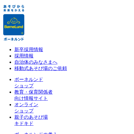
新卒採用情報
採用情報
自治体のみなさまへ
移動式あそび場のご依頼
ボーネルンド
ショップ
教育・保育関係者
向け情報サイト
オンライン
ショップ
親子のあそび場
キドキド