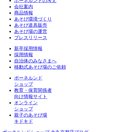
ボーネルンドの考え
会社案内
商品情報
あそび環境づくり
あそび道具販売
あそび場の運営
プレスリリース
新卒採用情報
採用情報
自治体のみなさまへ
移動式あそび場のご依頼
ボーネルンド
ショップ
教育・保育関係者
向け情報サイト
オンライン
ショップ
親子のあそび場
キドキド