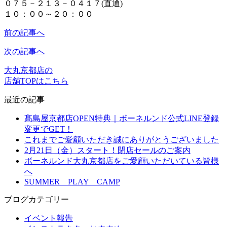
０７５－２１３－０４１７(直通)
１０：００～２０：００
前の記事へ
次の記事へ
大丸京都店の
店舗TOPはこちら
最近の記事
髙島屋京都店OPEN特典｜ボーネルンド公式LINE登録
変更でGET！
これまでご愛顧いただき誠にありがとうございました
2月21日（金）スタート！閉店セールのご案内
ボーネルンド大丸京都店をご愛顧いただいている皆様
へ
SUMMER PLAY CAMP
ブログカテゴリー
イベント報告