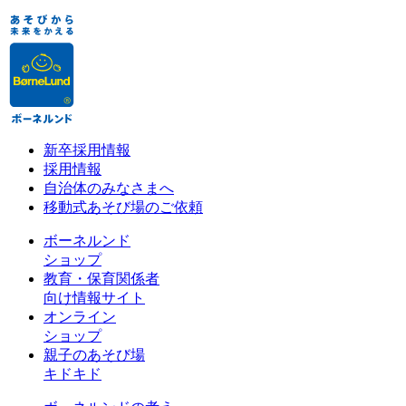
新卒採用情報
採用情報
自治体のみなさまへ
移動式あそび場のご依頼
ボーネルンド
ショップ
教育・保育関係者
向け情報サイト
オンライン
ショップ
親子のあそび場
キドキド