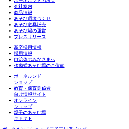
ボーネルンドの考え
会社案内
商品情報
あそび環境づくり
あそび道具販売
あそび場の運営
プレスリリース
新卒採用情報
採用情報
自治体のみなさまへ
移動式あそび場のご依頼
ボーネルンド
ショップ
教育・保育関係者
向け情報サイト
オンライン
ショップ
親子のあそび場
キドキド