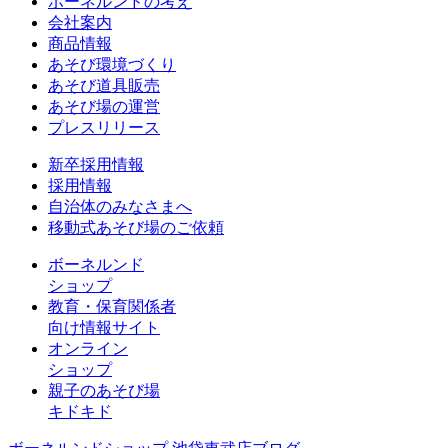
ボーネルンドの考え
会社案内
商品情報
あそび環境づくり
あそび道具販売
あそび場の運営
プレスリリース
新卒採用情報
採用情報
自治体のみなさまへ
移動式あそび場のご依頼
ボーネルンド
ショップ
教育・保育関係者
向け情報サイト
オンライン
ショップ
親子のあそび場
キドキド