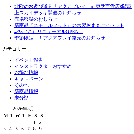
北欧の水遊び道具「アクアプレイ」in 東武百貨店8階屋
上スカイデッキ開催のお知らせ
売場移設のおしらせ
新商品『スモールフット』の木製おままごとセット
4/28（金）リニューアルOPEN！
季節限定！！アクアプレイ発売のお知らせ
カテゴリー
イベント報告
インストラクターおすすめ
お得な情報
キャンペーン
その他
新商品情報
未分類
2026年8月
M
T
W
T
F
S
S
1
2
3
4
5
6
7
8
9