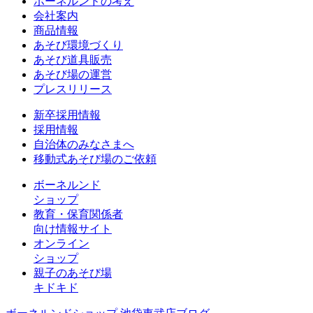
ボーネルンドの考え
会社案内
商品情報
あそび環境づくり
あそび道具販売
あそび場の運営
プレスリリース
新卒採用情報
採用情報
自治体のみなさまへ
移動式あそび場のご依頼
ボーネルンド
ショップ
教育・保育関係者
向け情報サイト
オンライン
ショップ
親子のあそび場
キドキド