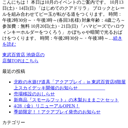
こんにちは！ 本日は10月のイベントのご案内です。 10月13
日(土)・14日(日) 「はじめてのクアドリラ」 ブロックとレー
ルを組み合わせてビー玉が転がる道をつくります。 時間：
午後2時30分～・午後3時～(各回3名様) 対象年齢：4歳ごろ～
参加費：無料 10月20日(土)・21日(日) 「ハマビーズでハロウ
ィンキーホルダーをつくろう」 かぼちゃや暗闇で光るおば
けをつくります。 時間：午後2時30分～・午後3時～…
続き
を読む
東武百貨店 池袋店の
店舗TOPはこちら
最近の投稿
北欧の水遊び道具「アクアプレイ」in 東武百貨店8階屋
上スカイデッキ開催のお知らせ
売場移設のおしらせ
新商品『スモールフット』の木製おままごとセット
4/28（金）リニューアルOPEN！
季節限定！！アクアプレイ発売のお知らせ
カテゴリー