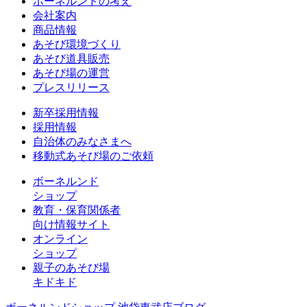
ボーネルンドの考え
会社案内
商品情報
あそび環境づくり
あそび道具販売
あそび場の運営
プレスリリース
新卒採用情報
採用情報
自治体のみなさまへ
移動式あそび場のご依頼
ボーネルンド
ショップ
教育・保育関係者
向け情報サイト
オンライン
ショップ
親子のあそび場
キドキド