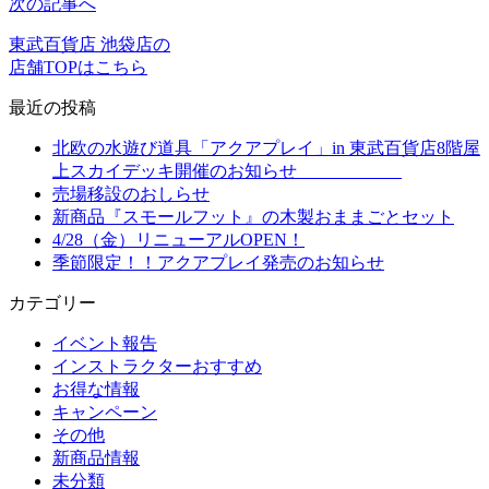
次の記事へ
東武百貨店 池袋店の
店舗TOPはこちら
最近の投稿
北欧の水遊び道具「アクアプレイ」in 東武百貨店8階屋
上スカイデッキ開催のお知らせ
売場移設のおしらせ
新商品『スモールフット』の木製おままごとセット
4/28（金）リニューアルOPEN！
季節限定！！アクアプレイ発売のお知らせ
カテゴリー
イベント報告
インストラクターおすすめ
お得な情報
キャンペーン
その他
新商品情報
未分類