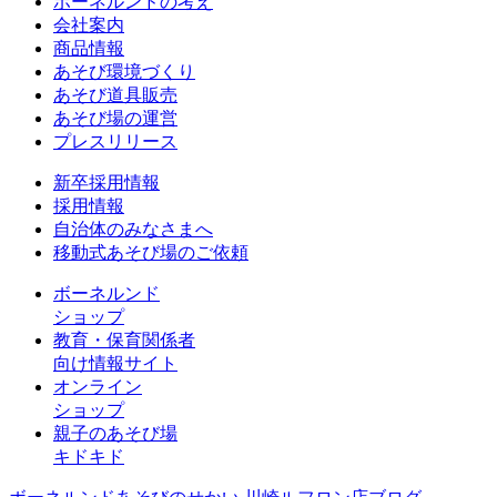
ボーネルンドの考え
会社案内
商品情報
あそび環境づくり
あそび道具販売
あそび場の運営
プレスリリース
新卒採用情報
採用情報
自治体のみなさまへ
移動式あそび場のご依頼
ボーネルンド
ショップ
教育・保育関係者
向け情報サイト
オンライン
ショップ
親子のあそび場
キドキド