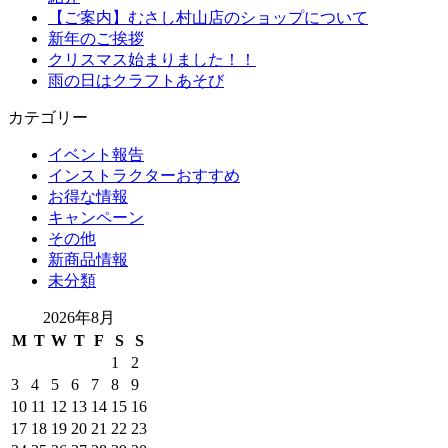
【ご案内】むさし村山店のショップについて
新年のご挨拶
クリスマス始まりました！！
雨の日はクラフトあそび
カテゴリー
イベント報告
インストラクターおすすめ
お得な情報
キャンペーン
その他
新商品情報
未分類
2026年8月
M
T
W
T
F
S
S
1
2
3
4
5
6
7
8
9
10
11
12
13
14
15
16
17
18
19
20
21
22
23