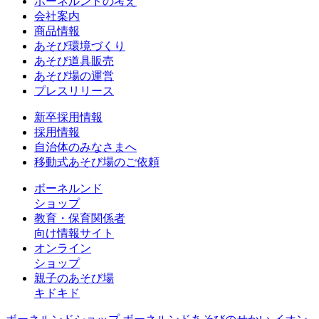
ボーネルンドの考え
会社案内
商品情報
あそび環境づくり
あそび道具販売
あそび場の運営
プレスリリース
新卒採用情報
採用情報
自治体のみなさまへ
移動式あそび場のご依頼
ボーネルンド
ショップ
教育・保育関係者
向け情報サイト
オンライン
ショップ
親子のあそび場
キドキド