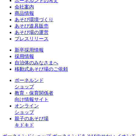
ボーネルンドの考え
会社案内
商品情報
あそび環境づくり
あそび道具販売
あそび場の運営
プレスリリース
新卒採用情報
採用情報
自治体のみなさまへ
移動式あそび場のご依頼
ボーネルンド
ショップ
教育・保育関係者
向け情報サイト
オンライン
ショップ
親子のあそび場
キドキド