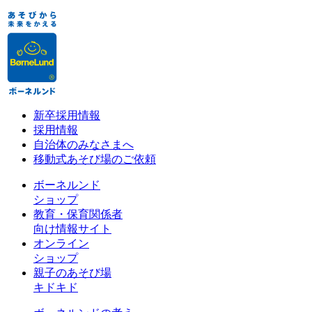
新卒採用情報
採用情報
自治体のみなさまへ
移動式あそび場のご依頼
ボーネルンド
ショップ
教育・保育関係者
向け情報サイト
オンライン
ショップ
親子のあそび場
キドキド