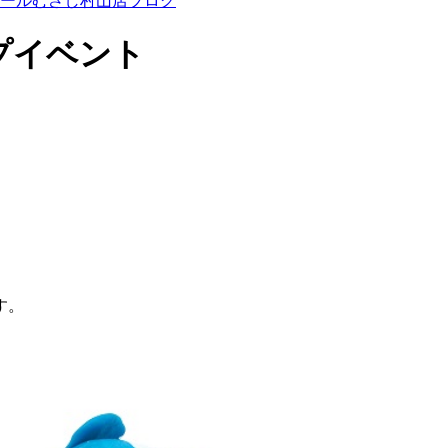
モールむさし村山店ブログ
プイベント
。
す。