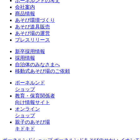
ボーネルンドの考え
会社案内
商品情報
あそび環境づくり
あそび道具販売
あそび場の運営
プレスリリース
新卒採用情報
採用情報
自治体のみなさまへ
移動式あそび場のご依頼
ボーネルンド
ショップ
教育・保育関係者
向け情報サイト
オンライン
ショップ
親子のあそび場
キドキド