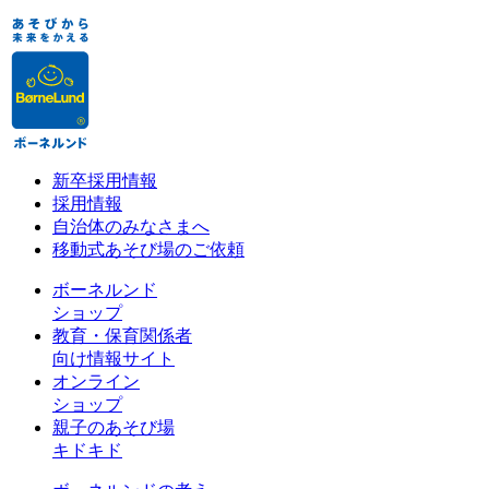
新卒採用情報
採用情報
自治体のみなさまへ
移動式あそび場のご依頼
ボーネルンド
ショップ
教育・保育関係者
向け情報サイト
オンライン
ショップ
親子のあそび場
キドキド