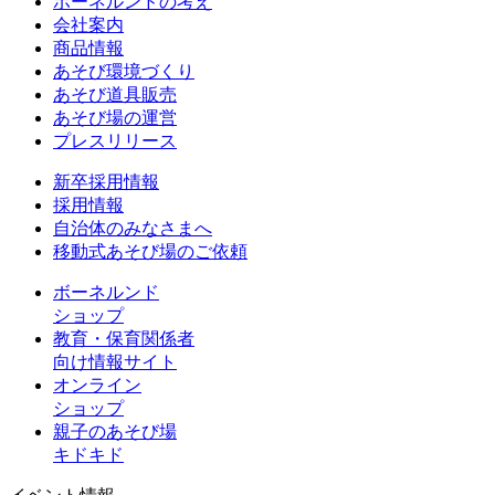
ボーネルンドの考え
会社案内
商品情報
あそび環境づくり
あそび道具販売
あそび場の運営
プレスリリース
新卒採用情報
採用情報
自治体のみなさまへ
移動式あそび場のご依頼
ボーネルンド
ショップ
教育・保育関係者
向け情報サイト
オンライン
ショップ
親子のあそび場
キドキド