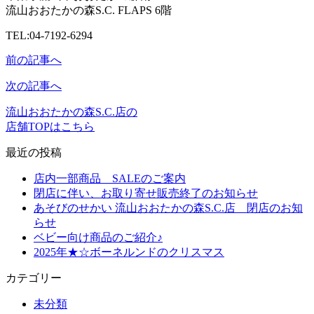
流山おおたかの森S.C. FLAPS 6階
TEL:04‐7192‐6294
前の記事へ
次の記事へ
流山おおたかの森S.C.店の
店舗TOPはこちら
最近の投稿
店内一部商品 SALEのご案内
閉店に伴い、お取り寄せ販売終了のお知らせ
あそびのせかい 流山おおたかの森S.C.店 閉店のお知
らせ
ベビー向け商品のご紹介♪
2025年★☆ボーネルンドのクリスマス
カテゴリー
未分類