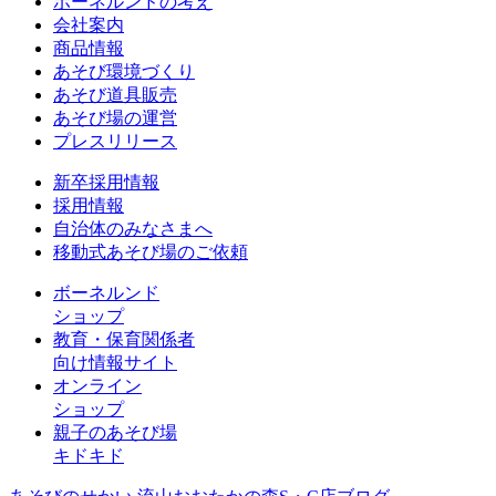
ボーネルンドの考え
会社案内
商品情報
あそび環境づくり
あそび道具販売
あそび場の運営
プレスリリース
新卒採用情報
採用情報
自治体のみなさまへ
移動式あそび場のご依頼
ボーネルンド
ショップ
教育・保育関係者
向け情報サイト
オンライン
ショップ
親子のあそび場
キドキド