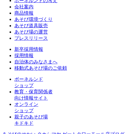
ボーネルンドの考え
会社案内
商品情報
あそび環境づくり
あそび道具販売
あそび場の運営
プレスリリース
新卒採用情報
採用情報
自治体のみなさまへ
移動式あそび場のご依頼
ボーネルンド
ショップ
教育・保育関係者
向け情報サイト
オンライン
ショップ
親子のあそび場
キドキド