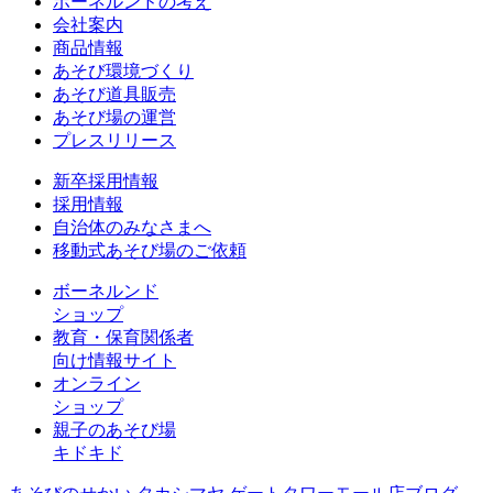
ボーネルンドの考え
会社案内
商品情報
あそび環境づくり
あそび道具販売
あそび場の運営
プレスリリース
新卒採用情報
採用情報
自治体のみなさまへ
移動式あそび場のご依頼
ボーネルンド
ショップ
教育・保育関係者
向け情報サイト
オンライン
ショップ
親子のあそび場
キドキド