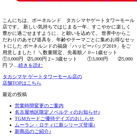
こんにちは、ボーネルンド タカシマヤゲートタワーモール
店です。 新しい気持ちではじまる一年、すこやかに楽しく
豊かに過ごせますように、と願いを込めて。 世界中からこ
だわりのあそび道具を、年齢やテーマごとに集めお得なセッ
トにした ボーネルンドの福袋「ハッピーバッグ2019」をご
用意しました！ ＼数量限定、先着順／ 0～1歳セット
①3,000円 ➁5,000円 2～3歳セット ①3,000円 ➁5,000
円 フ…
続きを読む
タカシマヤ ゲートタワーモール店の
店舗TOPはこちら
最近の投稿
営業時間変更のご案内
名古屋地区限定ノベルティのお知らせ♪
TGMカードご優待デイズのおしらせ
ムーラン・ロティに新シリーズ登場♪
新商品のご紹介♪