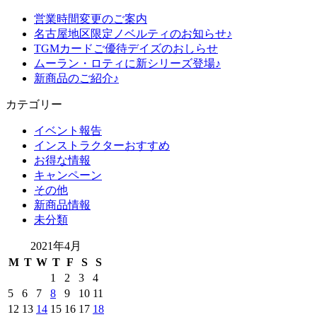
営業時間変更のご案内
名古屋地区限定ノベルティのお知らせ♪
TGMカードご優待デイズのおしらせ
ムーラン・ロティに新シリーズ登場♪
新商品のご紹介♪
カテゴリー
イベント報告
インストラクターおすすめ
お得な情報
キャンペーン
その他
新商品情報
未分類
2021年4月
M
T
W
T
F
S
S
1
2
3
4
5
6
7
8
9
10
11
12
13
14
15
16
17
18