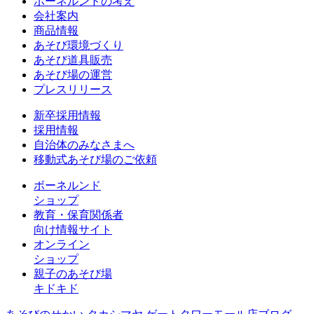
ボーネルンドの考え
会社案内
商品情報
あそび環境づくり
あそび道具販売
あそび場の運営
プレスリリース
新卒採用情報
採用情報
自治体のみなさまへ
移動式あそび場のご依頼
ボーネルンド
ショップ
教育・保育関係者
向け情報サイト
オンライン
ショップ
親子のあそび場
キドキド