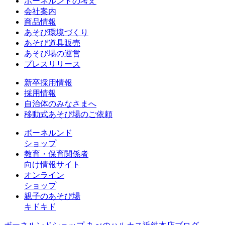
ボーネルンドの考え
会社案内
商品情報
あそび環境づくり
あそび道具販売
あそび場の運営
プレスリリース
新卒採用情報
採用情報
自治体のみなさまへ
移動式あそび場のご依頼
ボーネルンド
ショップ
教育・保育関係者
向け情報サイト
オンライン
ショップ
親子のあそび場
キドキド